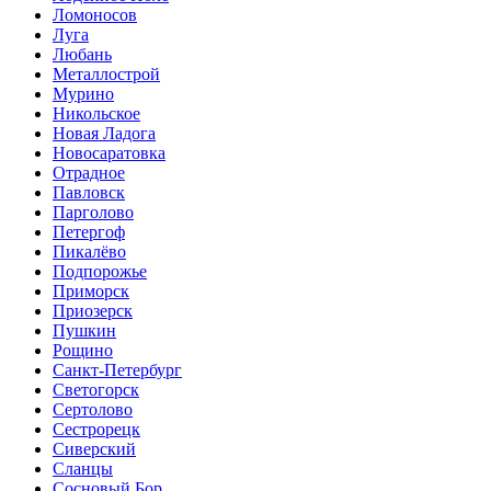
Ломоносов
Луга
Любань
Металлострой
Мурино
Никольское
Новая Ладога
Новосаратовка
Отрадное
Павловск
Парголово
Петергоф
Пикалёво
Подпорожье
Приморск
Приозерск
Пушкин
Рощино
Санкт-Петербург
Светогорск
Сертолово
Сестрорецк
Сиверский
Сланцы
Сосновый Бор