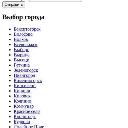
Отправить
Выбор города
Бокситогорск
Волосово
Волхов
Всеволожск
Выборг
Вырица
Высоцк
Гатчина
Зеленогорск
Ивангород
Каменногорск
Кингисепп
Кириши
Кировск
Колпино
Коммунар
Красное село
Кронштадт
Кудрово
Лодейное Поле