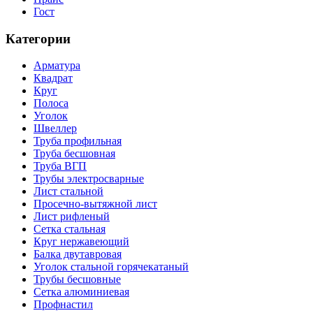
Гост
Категории
Арматура
Квадрат
Круг
Полоса
Уголок
Швеллер
Труба профильная
Труба бесшовная
Труба ВГП
Трубы электросварные
Лист стальной
Просечно-вытяжной лист
Лист рифленый
Сетка стальная
Круг нержавеющий
Балка двутавровая
Уголок стальной горячекатаный
Трубы бесшовные
Сетка алюминиевая
Профнастил